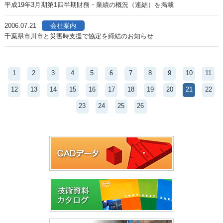
平成19年3月期第1四半期財務・業績の概況（連結）を掲載
2006.07.21
会社案内
千葉県市川市と災害時支援で協定を締結のお知らせ
1
2
3
4
5
6
7
8
9
10
11
12
13
14
15
16
17
18
19
20
21
22
23
24
25
26